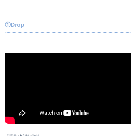
①Drop
引用元：HANA official