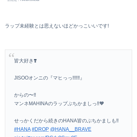
ラップ未経験とは思えないほどかっこいいです!
皆大好き❣️
JISOOオンニの『マヒっっ‼️‼️‼️』
からの〜‼️
マンネMAHINAのラップぶちかましっ‼️🧡
せっかくだから続きのHANA皆のぶちかましも‼️
#HANA
#DROP
@HANA__BRAVE