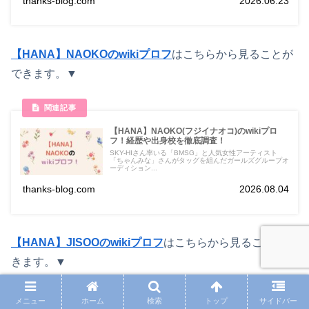
thanks-blog.com
2026.06.23
【HANA】NAOKOのwikiプロフ
はこちらから見ることが
できます。▼
【HANA】NAOKO(フジイナオコ)のwikiプロ
フ！経歴や出身校を徹底調査！
SKY-HIさん率いる「BMSG」と人気女性アーティスト
「ちゃんみな」さんがタッグを組んだガールズグループオ
ーディション...
thanks-blog.com
2026.08.04
【HANA】JISOOのwikiプロフ
はこちらから見ることがで
きます。▼
メニュー
ホーム
検索
トップ
サイドバー