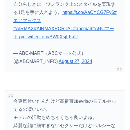
自分らしさに、ワンランク上のスタイルを実現す
る1足を手に入れよう。
https://t.co/AaCYCG7Fy6
#
エアマックス
#AIRMAX
#AIRMAXPORTAL
#abcmart
#ABCマー
ト
pic.twitter.com/BW0XsjLFaU
— ABC-MART（ABCマート公式）
(@ABCMART_INFO)
August 27, 2024
今更気付いたんだけど高畠百加evrisのモデルやっ
てるの凄いいい。
モデルの活動もめちゃくちゃ良いよね。
綺麗な顔に細すぎないセクシーだけどヘルシーな