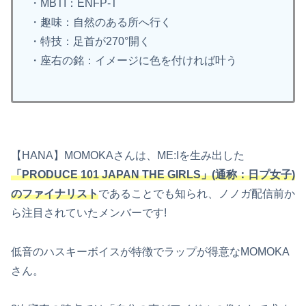
・MBTI：ENFP-T
・趣味：自然のある所へ行く
・特技：足首が270°開く
・座右の銘：イメージに色を付ければ叶う
【HANA】MOMOKAさんは、ME:Iを生み出した
「PRODUCE 101 JAPAN THE GIRLS」(通称：日プ女子)
のファイナリスト
であることでも知られ、ノノガ配信前か
ら注目されていたメンバーです!
低音のハスキーボイスが特徴でラップが得意なMOMOKA
さん。