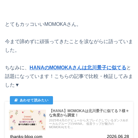
とてもカッコいいMOMOKAさん。
今まで諦めずに頑張ってきたことを涙ながらに語っていま
した。
ちなみに、
HANAのMOMOKAさんは北川景子に似てる
と
話題になっています！こちらの記事で比較・検証してみま
した▼
【HANA】MOMOKAは北川景子に似てる？様々
な角度から調査！
2025年4月のデビューから大ブレイクしているダンス&ボ
ーカルグループのHANA。 低音ラップが魅力の
MOMOKA(モモ...
thanks-blog.com
2026.06.28