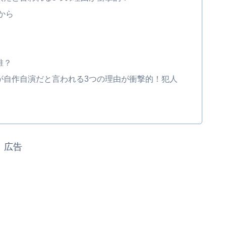
から
誰？
が自作自演だと言われる3つの理由が衝撃的！犯人
広告