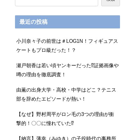
最近の投稿
小川奈々子の前世は＃LOG1N！フィギュアス
ケートもプロ級だった！？
瀬戸朝香は若い頃ヤンキーだった⁉証拠画像や
噂の理由を徹底調査！
由薫の出身大学・高校・中学はどこ？テニス
部を辞めたエピソードが熱い！
【なぜ】野村周平がロン毛の3つの理由が衝
撃的！〇〇に憧れていた⁉
【納言】薄幸（みゆき）の子役時代の事務所