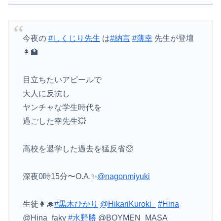
今夜の
#しくじり先生
は
#納言
#薄幸
先生が登壇
👩‍🏫
目立ちたいアピールで
大人に反抗し
ヤンチャな学生時代を
過ごした幸先生💥
高校を退学した過去を猛反省🥺
深夜0時15分〜O.A.✨
@nagonmiyuki
生徒👩‍🎓
#黒木ひかり
@HikariKuroki_
#Hina
@Hina_faky
#水野勝
@BOYMEN_MASA