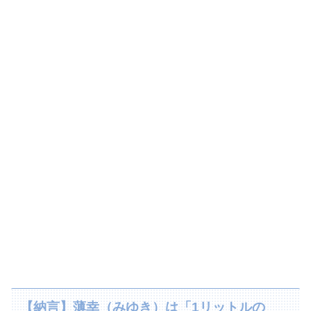
【納言】薄幸（みゆき）は「1リットルの