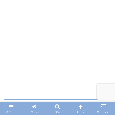
まとめ：【納言】薄幸（みゆき）の子役時代
メニュー
ホーム
検索
トップ
サイドバー
の事務所はどこ？「1リットルの涙」に出演