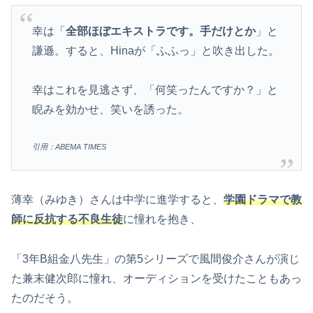
幸は「
全部ほぼエキストラです。手だけとか
」と
謙遜。すると、Hinaが「ふふっ」と吹き出した。
幸はこれを見逃さず、「何笑ったんですか？」と
睨みを効かせ、笑いを誘った。
引用：ABEMA TIMES
薄幸（みゆき）さんは中学に進学すると、
学園ドラマで教
師に反抗する不良生徒
に憧れを抱き、
「3年B組金八先生」の第5シリーズで風間俊介さんが演じ
た兼末健次郎に憧れ、オーディションを受けたこともあっ
たのだそう。