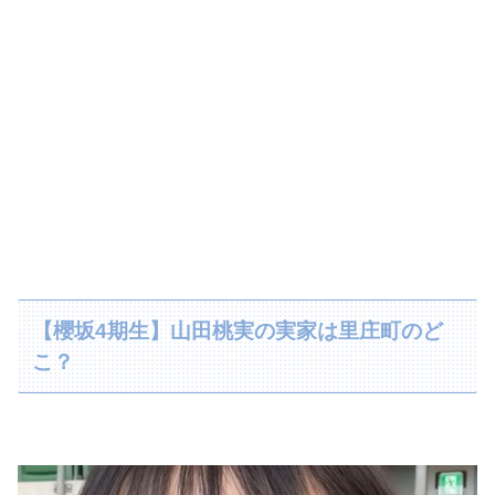
【櫻坂4期生】山田桃実の実家は里庄町のど
こ？