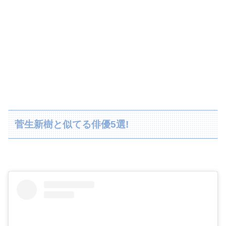
菅生新樹と似てる俳優5選!