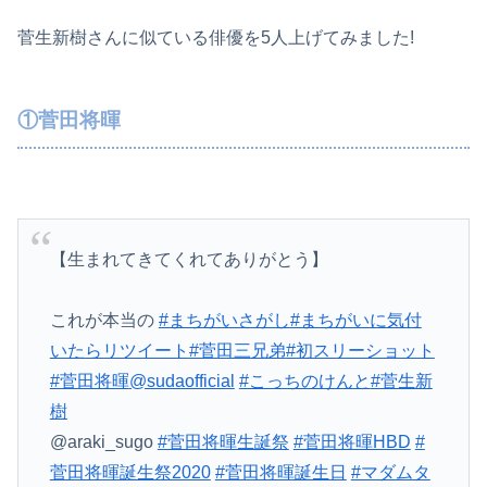
菅生新樹さんに似ている俳優を5人上げてみました!
①菅田将暉
【生まれてきてくれてありがとう】
これが本当の
#まちがいさがし
#まちがいに気付
いたらリツイート
#菅田三兄弟
#初スリーショット
#菅田将暉
@sudaofficial
#こっちのけんと
#菅生新
樹
@araki_sugo
#菅田将暉生誕祭
#菅田将暉HBD
#
菅田将暉誕生祭2020
#菅田将暉誕生日
#マダムタ