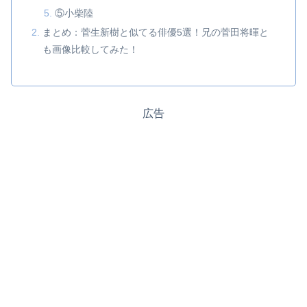
⑤小柴陸
まとめ：菅生新樹と似てる俳優5選！兄の菅田将暉と
も画像比較してみた！
広告