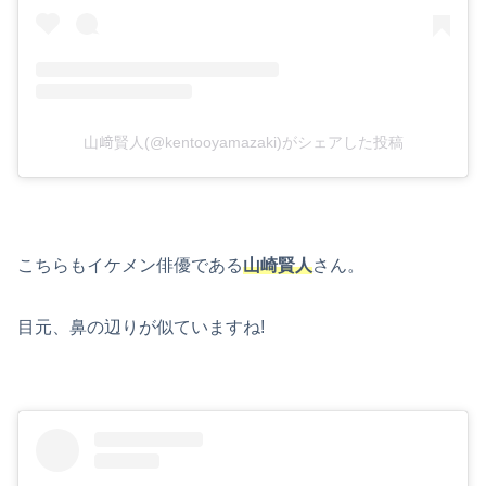
山﨑賢人(@kentooyamazaki)がシェアした投稿
こちらもイケメン俳優である
山崎賢人
さん。
目元、鼻の辺りが似ていますね!