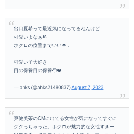
出口夏希って最近気になってるねんけど
可愛いよなぁ🫶
ホクロの位置までいい💋..
可愛い子大好き
目の保養目の保養🥺❤️
— ahks (@ahks21480837)
August 7, 2023
爽健美茶のCMに出てる女性が気になってすぐに
ググっちゃった。ホクロが魅力的な女性すきー