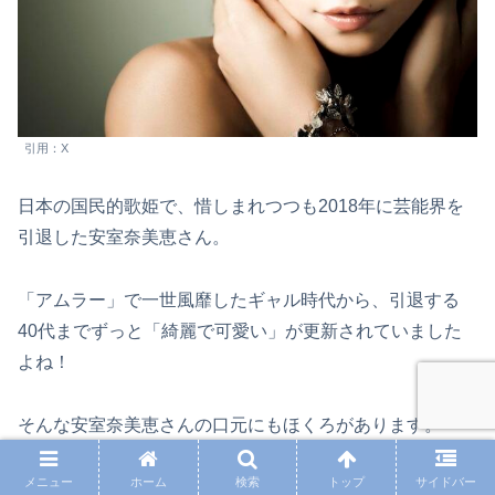
引用：X
日本の国民的歌姫で、惜しまれつつも2018年に芸能界を
引退した安室奈美恵さん。
「アムラー」で一世風靡したギャル時代から、引退する
40代までずっと「綺麗で可愛い」が更新されていました
よね！
そんな安室奈美恵さんの口元にもほくろがあります。
メニュー
ホーム
検索
トップ
サイドバー
位置は左側の口の上。よく見ないと気づかないほくろです