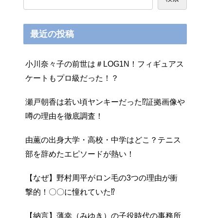
最近の投稿
小川奈々子の前世は＃LOG1N！フィギュアス
ケートもプロ級だった！？
瀬戸朝香は若い頃ヤンキーだった⁉証拠画像や
噂の理由を徹底調査！
由薫の出身大学・高校・中学はどこ？テニス
部を辞めたエピソードが熱い！
【なぜ】野村周平がロン毛の3つの理由が衝
撃的！〇〇に憧れていた⁉
【納言】薄幸（みゆき）の子役時代の事務所