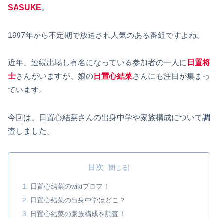
SASUKE
。
1997年から不定期で放送され人気のある番組ですよね。
近年、連続出場し有名になっている参加者の一人に
日置将
士
さんがいますが、娘の
日置心結菜
さんにも注目が集まっ
ています。
今回は、日置心結菜さんの出身中学や家族構成について調
査しました。
目次
日置心結菜のwikiプロフ！
日置心結菜の出身中学はどこ？
日置心結菜の家族構成を調査！