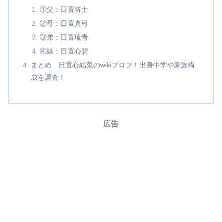
①父：日置将士
②母：日置真弓
③弟：日置琉青
④妹：日置心碧
まとめ 日置心結菜のwikiプロフ！出身中学や家族構
成を調査！
広告