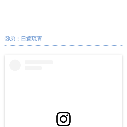
③弟：日置琉青