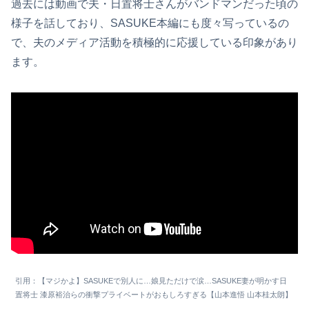
過去には動画で夫・日置将士さんがバンドマンだった頃の
様子を話しており、SASUKE本編にも度々写っているの
で、夫のメディア活動を積極的に応援している印象があり
ます。
引用：【マジかよ】SASUKEで別人に…娘見ただけで涙…SASUKE妻が明かす日
置将士 漆原裕治らの衝撃プライベートがおもしろすぎる【山本進悟 山本桂太朗】