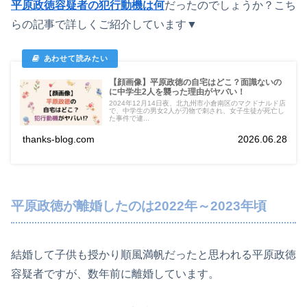
平原政徳容疑者の犯行動機は何
だったのでしょうか？こち
らの記事で詳しくご紹介しています▼
【顔画像】平原政徳の自宅はどこ？面識ないの
に中学生2人を襲った理由がヤバい！
2024年12月14日夜、北九州市小倉南区のマクドナルド店
で、中学生の男女2人が刃物で刺され、女子生徒が死亡し
た事件で逮...
thanks-blog.com
2026.06.28
平原政徳が離婚したのは2022年～2023年頃
結婚して子供も授かり順風満帆だったと思われる平原政徳
容疑者ですが、数年前に離婚しています。