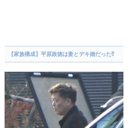
【家族構成】平原政徳は妻とデキ婚だった⁉