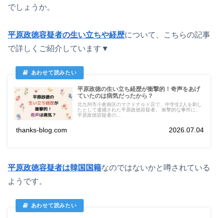
でしょうか。
平原政徳容疑者の生い立ちや経歴
について、こちらの記事
で詳しくご紹介しています▼
平原政徳の生い立ち経歴が衝撃的！奇声をあげ
ていたのは病気だったから？
北九州市小倉南区のマクドナルド店で、中学生2人を刺し
たとして逮捕された平原政徳容疑者。 衝撃的な事件に、
平原政徳容疑者の...
thanks-blog.com
2026.07.04
平原政徳容疑者は韓国国籍
なのではないかと噂されている
ようです。