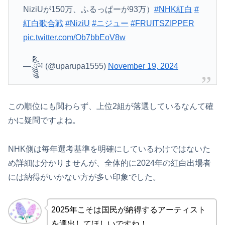
NiziUが150万、ふるっぱーが93万）
#NHK紅白
#
紅白歌合戦
#NiziU
#ニジュー
#FRUITSZIPPER
pic.twitter.com/Ob7bbEoV8w
— ོིིིུུུུུཡ (@uparupa1555)
November 19, 2024
この順位にも関わらず、上位2組が落選しているなんて確
かに疑問ですよね。
NHK側は毎年選考基準を明確にしているわけではないた
め詳細は分かりませんが、全体的に2024年の紅白出場者
には納得がいかない方が多い印象でした。
2025年こそは国民が納得するアーティスト
を選出してほしいですね！