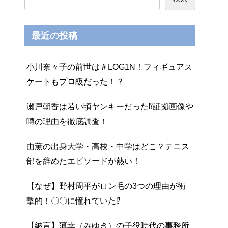
最近の投稿
小川奈々子の前世は＃LOG1N！フィギュアス
ケートもプロ級だった！？
瀬戸朝香は若い頃ヤンキーだった⁉証拠画像や
噂の理由を徹底調査！
由薫の出身大学・高校・中学はどこ？テニス
部を辞めたエピソードが熱い！
【なぜ】野村周平がロン毛の3つの理由が衝
撃的！〇〇に憧れていた⁉
【納言】薄幸（みゆき）の子役時代の事務所