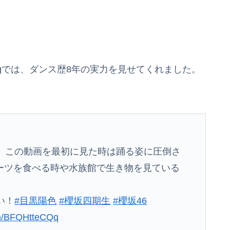
ogでは、ダンス歴8年の実力を見せてくれました。
ん、この動画を最初に見た時は踊る姿に圧倒さ
ーツを食べる時や水族館で生き物を見ている
。
い！
#目黒陽色
#櫻坂四期生
#櫻坂46
com/BFQHtteCQq