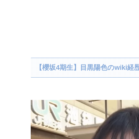
【櫻坂4期生】目黒陽色のwiki経