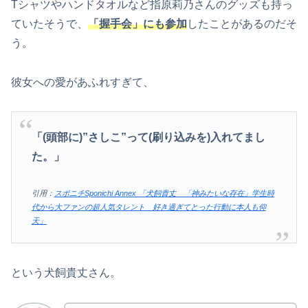
Tシャツやハンドタオルなど指原莉乃さんのグッズも持っ
ていたそうで、
「握手会」にも参加
したことがあるのだそ
う。
彼女への愛があふれすぎて、
「(頭部に)”さしこ”って(刷り込みを)入れてまし
た。」
引用：
スポニチSponichi Annex 「犬飼貴丈 「神みたいな存在」学生時
代から大ファンの超人気タレント 好き過ぎてとった行動に本人も仰
天」
という犬飼貴丈さん。