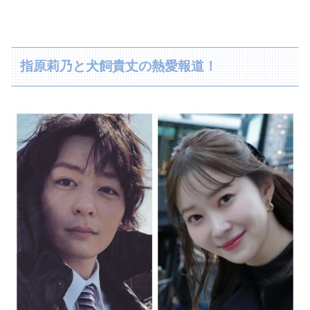
指原莉乃と犬飼貴丈の熱愛報道！