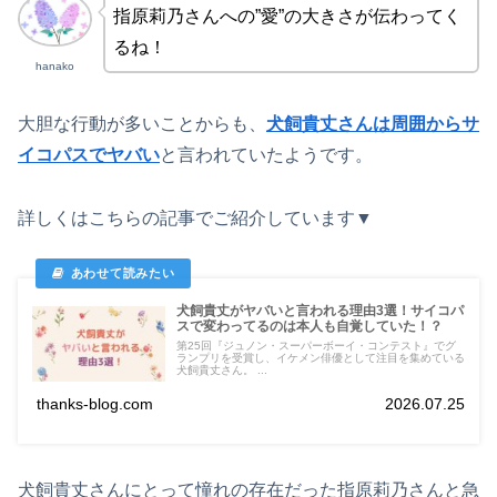
指原莉乃さんへの”愛”の大きさが伝わってく
るね！
hanako
大胆な行動が多いことからも、
犬飼貴丈さんは周囲からサ
イコパスでヤバい
と言われていたようです。
詳しくはこちらの記事でご紹介しています▼
犬飼貴丈がヤバいと言われる理由3選！サイコパ
スで変わってるのは本人も自覚していた！？
第25回『ジュノン・スーパーボーイ・コンテスト』でグ
ランプリを受賞し、イケメン俳優として注目を集めている
犬飼貴丈さん。 ...
thanks-blog.com
2026.07.25
犬飼貴丈さんにとって憧れの存在だった指原莉乃さんと急