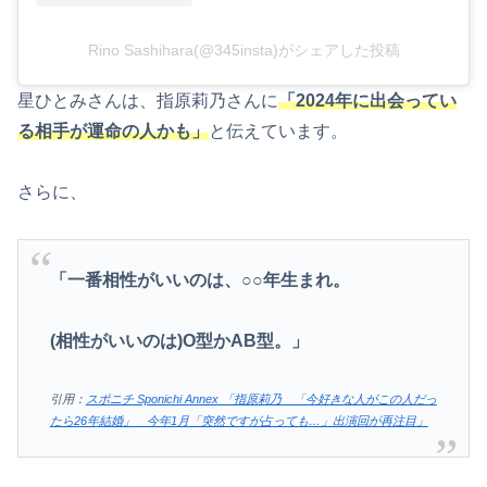
Rino Sashihara(@345insta)がシェアした投稿
星ひとみさんは、指原莉乃さんに
「2024年に出会ってい
る相手が運命の人かも」
と伝えています。
さらに、
「一番相性がいいのは、○○年生まれ。
(相性がいいのは)O型かAB型。」
引用：
スポニチ Sponichi Annex 「指原莉乃 「今好きな人がこの人だっ
たら26年結婚」 今年1月「突然ですが占っても…」出演回が再注目」