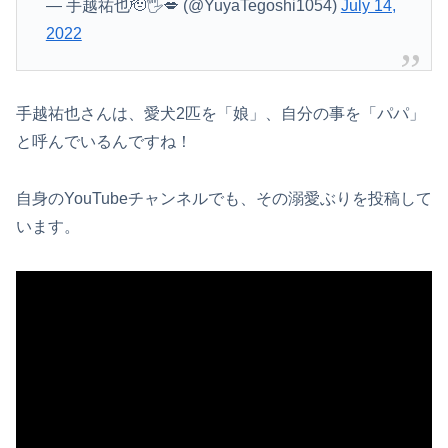
— 手越祐也🫡🖐️💋 (@YuyaTegoshi1054)
July 14,
2022
手越祐也さんは、愛犬2匹を「娘」、自分の事を「パパ」
と呼んでいるんですね！
自身のYouTubeチャンネルでも、その溺愛ぶりを投稿して
います。