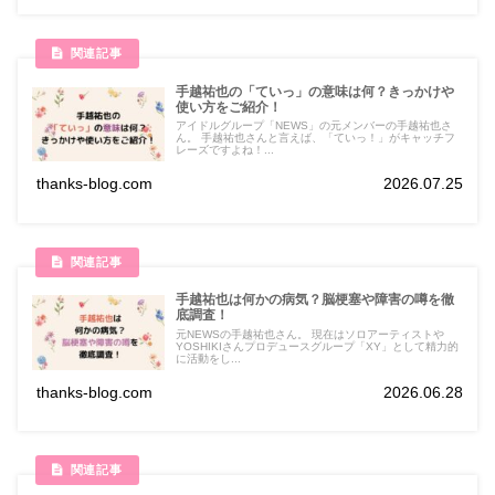
手越祐也の「ていっ」の意味は何？きっかけや
使い方をご紹介！
アイドルグループ「NEWS」の元メンバーの手越祐也さ
ん。 手越祐也さんと言えば、「ていっ！」がキャッチフ
レーズですよね！...
thanks-blog.com
2026.07.25
手越祐也は何かの病気？脳梗塞や障害の噂を徹
底調査！
元NEWSの手越祐也さん。 現在はソロアーティストや
YOSHIKIさんプロデュースグループ「XY」として精力的
に活動をし...
thanks-blog.com
2026.06.28