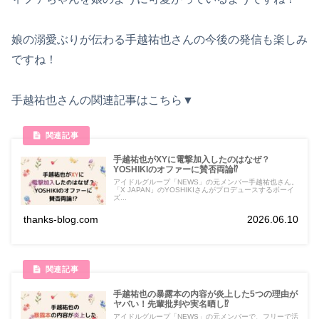
娘の溺愛ぶりが伝わる手越祐也さんの今後の発信も楽しみ
ですね！
手越祐也さんの関連記事はこちら▼
手越祐也がXYに電撃加入したのはなぜ？
YOSHIKIのオファーに賛否両論⁉
アイドルグループ「NEWS」の元メンバー手越祐也さん。
「X JAPAN」のYOSHIKIさんがプロデュースするボーイ
ズ...
thanks-blog.com
2026.06.10
手越祐也の暴露本の内容が炎上した5つの理由が
ヤバい！先輩批判や実名晒し⁉
アイドルグループ「NEWS」の元メンバーで、フリーで活