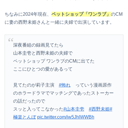
ちなみに2024年現在、
ペットショップ「ワンラブ」
のCM
に妻の西野未姫さんと一緒に夫婦で出演しています。
深夜番組の録画見てたら
山本圭壱と西野未姫の夫婦で
ペットショップ ワンラブのCMに出てた
ここにひとつの愛があるって
見てたのが莉子主演
#怖れ
っていう漫画原作
のホラードラマでマッチングであったストーカー
の話だったので
スッと入ってこなかった
#山本圭壱
#西野未姫
#
極楽とんぼ
pic.twitter.com/iw5JhlWWBh