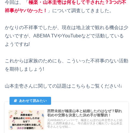
今回は、「
極楽・山本圭壱は何をして干された？3つの不
祥事がヤバかった！
」について調査してきました。
かなりの不祥事でしたが、現在は地上波で観れる機会は少
ないですが、ABEMA TVやYouTubeなどで活動している
ようですね!
これからは家族のためにも、こういった不祥事のない活動
を期待しましょう!
山本圭壱さんに関しての話題はこちらもご覧ください!↓
西野未姫が極楽山本と結婚したのはなぜ？馴れ
初めや交際を決意した決め手が衝撃的！
元AKB48のメンバーで、極楽とんぼの山本圭壱さんと結
婚した西野未姫さん。 年の差が大きく離れている山本圭
壱さんとなぜ結...