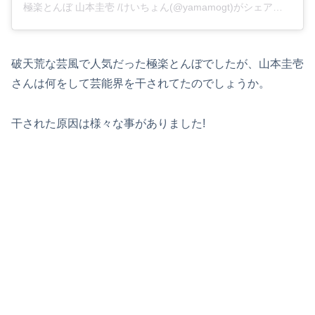
極楽とんぼ 山本圭壱 /けいちょん(@yamamogt)がシェアした投稿
破天荒な芸風で人気だった極楽とんぼでしたが、山本圭壱
さんは何をして芸能界を干されてたのでしょうか。
干された原因は様々な事がありました!