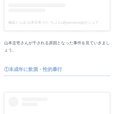
極楽とんぼ 山本圭壱 /けいちょん(@yamamogt)がシェアした投稿
山本圭壱さんが干される原因となった事件を見ていきまし
ょう。
①未成年に飲酒・性的暴行