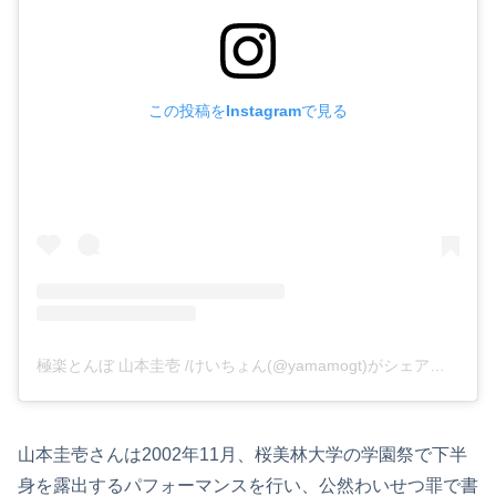
この投稿をInstagramで見る
極楽とんぼ 山本圭壱 /けいちょん(@yamamogt)がシェアした投稿
山本圭壱さんは2002年11月、桜美林大学の学園祭で下半
身を露出するパフォーマンスを行い、公然わいせつ罪で書