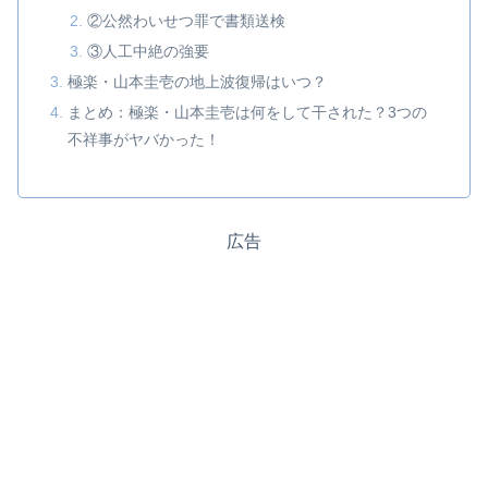
②公然わいせつ罪で書類送検
③人工中絶の強要
極楽・山本圭壱の地上波復帰はいつ？
まとめ：極楽・山本圭壱は何をして干された？3つの
不祥事がヤバかった！
広告