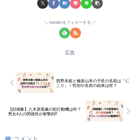
hanakoをフォローする
広告
西野未姫と極楽山本の子供の名前は「に
こり」！性別や名前の由来は何？
【顔画像】八木原亜麻の犯行動機は何？
男女4人の関係性が衝撃的⁉
コメント