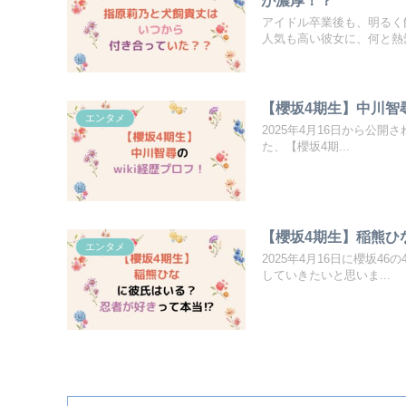
アイドル卒業後も、明るく
人気も高い彼女に、何と熱愛
【櫻坂4期生】中川智
エンタメ
2025年4月16日から公開
た、【櫻坂4期...
【櫻坂4期生】稲熊ひ
エンタメ
2025年4月16日に櫻坂
していきたいと思いま...