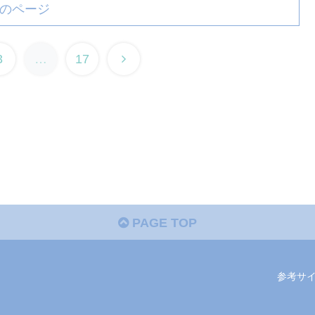
のページ
次
3
…
17
へ
PAGE TOP
参考サ