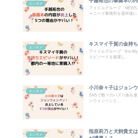
手越祐也の暴露本の内
エンタメ
アイドルグループ「NEWS
ャニーズ事務所を退所後に..
キスマイ千賀の金持ち
エンタメ
アイドルグループ「Kis-M
エピソードを披露し...
小川奈々子はジョンウ
エンタメ
SNSで数々のバズり曲を連発
ンウォンペンと...
指原莉乃と犬飼貴丈は
エンタメ
が濃厚！？