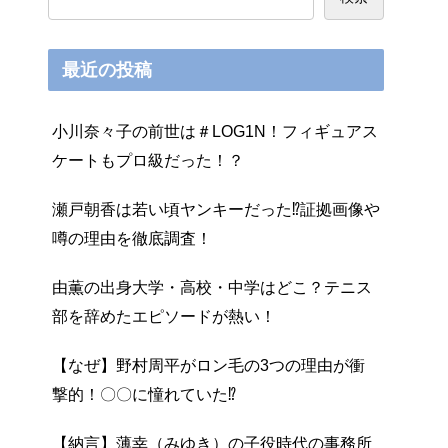
最近の投稿
小川奈々子の前世は＃LOG1N！フィギュアス
ケートもプロ級だった！？
瀬戸朝香は若い頃ヤンキーだった⁉証拠画像や
噂の理由を徹底調査！
由薫の出身大学・高校・中学はどこ？テニス
部を辞めたエピソードが熱い！
【なぜ】野村周平がロン毛の3つの理由が衝
撃的！〇〇に憧れていた⁉
【納言】薄幸（みゆき）の子役時代の事務所