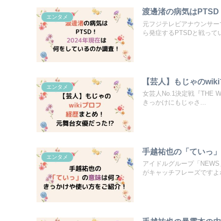
渡邊渚の病気はPTS
エンタメ
元フジテレビアナウンサー
ら発症するPTSDと戦っていま
【芸人】もじゃのwi
エンタメ
女芸人No.1決定戦『TH
きっかけにもじゃさ...
手越祐也の「ていっ
エンタメ
アイドルグループ「NEW
がキャッチフレーズですよね