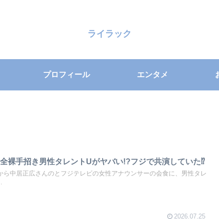
ライラック
プロフィール
エンタメ
全裸手招き男性タレントUがヤバい!?フジで共演していた⁉
文春から中居正広さんのとフジテレビの女性アナウンサーの会食に、男性タレ
.
2026.07.25