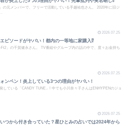
容が炎上した5つの理由がヤバい！先輩批判や実名晒し⁉
」の元メンバーで、フリーで活動している手越祐也さん。 2020年に旧ジ
.
2026.07.25
エピソードがヤバい！都内の一等地に家購入⁉
y-Ft2」の千賀健永さん。 TV番組やグループ内の話の中で、度々お金持ち
2026.07.25
ォンペン！炎上している3つの理由がヤバい！
している「CANDY TUNE」! 中でも小川奈々子さんはENHYPENのジョ
2026.07.25
いつから付き合っていた？星ひとみの占いでは2024年から