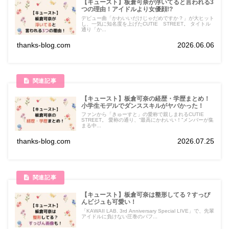
【キュースト】板倉可奈が浮いてると言われる3
つの理由！アイドルより女優顔!?
デビュー曲「かわいいだけじゃだめですか？」が大ヒット
し、一気に知名度を上げたCUTIE STREET。 タイトル
通り「か...
thanks-blog.com
2026.06.06
【キュースト】板倉可奈の経歴・学歴まとめ！
小学生モデルでダンススキルがヤバかった！
ファンから「きゅーすと」の愛称で親しまれるCUTIE
STREET。 愛称の通り、”最高にかわいい！”メンバーが集
まる中...
thanks-blog.com
2026.07.25
【キュースト】板倉可奈は整形してる？すっぴ
んビジュも可愛い！
「KAWAII LAB. 3rd Anniversary Special LIVE」で、先輩
アイドルに負けない圧巻のパフ...