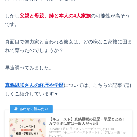
しかし
父親と母親、姉と本人の4人家族
の可能性が高そう
です。
真面目で努力家と言われる彼女は、どの様なご家族に囲ま
れて育ったのでしょうか？
早速調べてみました。
真鍋凪咲さんの経歴や学歴
については、こちらの記事で詳
しくご紹介しています▼
【キュースト】真鍋凪咲の経歴・学歴まとめ！
カワラボ以前は一般人だった⁉
2024年11月13日にメジャーデビューしたCUTIE
STREET（キューティーストリート）。 デビュー曲「か
わいいだ...