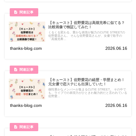
【キュースト】佐野愛花は高畑充希に似てる？
比較画像で検証してみた！
くるくる変わる、豊かな表情が魅力のCUTIE STREETの
佐野愛花さん。 そんな佐野愛花さんが、女優で歌手の
「高畑充希...
thanks-blog.com
2026.06.16
【キュースト】佐野愛花の経歴・学歴まとめ！
元女優で恋ステにも出演していた！
個性豊かなメンバーが集まるCUTIE STREET。 その中で
も、ライブでの表現力がひときわ魅力的だと言われている
佐野愛...
thanks-blog.com
2026.06.16