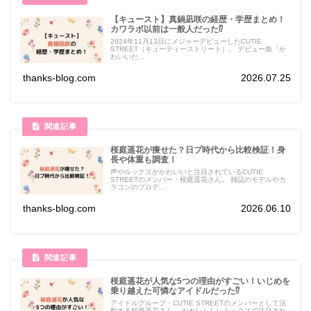
【キュースト】真鍋凪咲の経歴・学歴まとめ！
カワラボ以前は一般人だった⁉
2024年11月13日にメジャーデビューしたCUTIE
STREET（キューティーストリート）。 デビュー曲「か
わいいだ...
thanks-blog.com
2026.07.25
桜庭遥花が痩せた？日プ時代から比較検証！身
長や体重も調査！
声やルックスがかわいいと注目されているCUTIE
STREETのメンバー・桜庭遥花さん。 雑誌のモデルやカ
ラコンのプロデ...
thanks-blog.com
2026.06.10
桜庭遥花が人気な5つの理由がすごい！いじめを
乗り越えた可憐なアイドルだった⁉
アイドルグループ・CUTIE STREETのメンバーとして活
動する桜庭遥花さん。 かわいらしいルックスで注目され