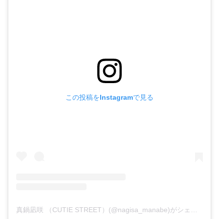
この投稿をInstagramで見る
真鍋凪咲 （CUTIE STREET）(@nagisa_manabe)がシェアした投稿