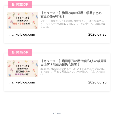
【キュースト】梅田みゆの経歴・学歴まとめ！
右近⼼優が本名？
デビュー直後から「奇跡的な可愛さ！」と注目を集めるア
イドルグループCUTIE STREET。 その中でも、梅田みゆ
さんは...
thanks-blog.com
2026.07.25
【キュースト】増田彩乃の歴代彼氏4人の破局理
由は何？現在の彼氏も調査！
2024年7月23日にデビューしたアイドルグループCUTIE
STREET。 明るく元気なメンバーが揃い、「見ているだ
け...
thanks-blog.com
2026.06.23