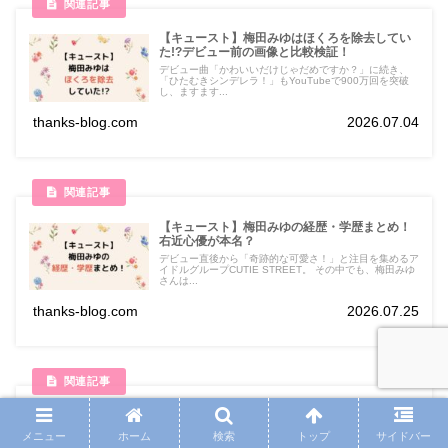
【キュースト】梅田みゆはほくろを除去してい
た!?デビュー前の画像と比較検証！
デビュー曲「かわいいだけじゃだめですか？」に続き、
「ひたむきシンデレラ！」もYouTubeで900万回を突破
し、ますます...
thanks-blog.com
2026.07.04
【キュースト】梅田みゆの経歴・学歴まとめ！
右近⼼優が本名？
デビュー直後から「奇跡的な可愛さ！」と注目を集めるア
イドルグループCUTIE STREET。 その中でも、梅田みゆ
さんは...
thanks-blog.com
2026.07.25
【キュースト】古澤里紗の学歴まとめ！中学は
陸上・高校はダンス部で全国優勝！
メニュー
ホーム
検索
トップ
サイドバー
世界最大級のアイドルフェス「TOKYO IDOL FESTIVAL