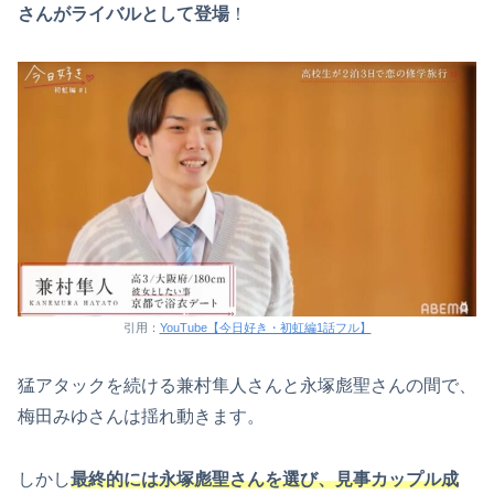
さんがライバルとして登場
！
引用：
YouTube【今日好き・初虹編1話フル】
猛アタックを続ける兼村隼人さんと永塚彪聖さんの間で、
梅田みゆさんは揺れ動きます。
しかし
最終的には永塚彪聖さんを選び、見事カップル成