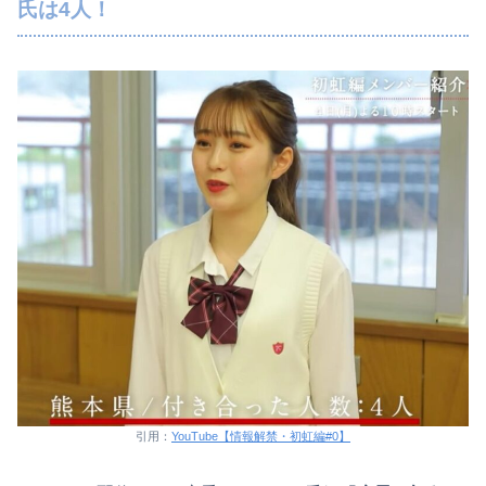
氏は4人！
引用：
YouTube【情報解禁・初虹編#0】