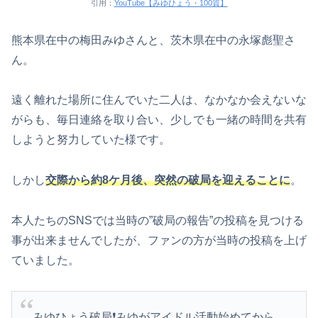
引用：
YouTube【みゆひょう・100質】
熊本県在中の梅田みゆさんと、茨木県在中の永塚彪聖さ
ん。
遠く離れた場所に住んでいた二人は、なかなか会えないな
がらも、毎日連絡を取り合い、少しでも一緒の時間を共有
しようと努力していた様です。
しかし
交際から約8ケ月後、突然の破局を迎えることに
。
本人たちのSNSでは当時の”破局の報告”の投稿を見つける
事が出来ませんでしたが、ファンの方が当時の投稿を上げ
ていました。
みゆひょう破局❗️みゆがアイドル活動始めてから