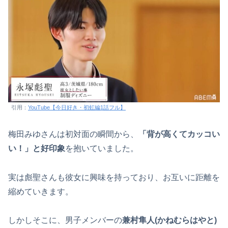
引用：
YouTube【今日好き・初虹編1話フル】
梅田みゆさんは初対面の瞬間から、
「背が高くてカッコい
い！」と好印象
を抱いていました。
実は彪聖さんも彼女に興味を持っており、お互いに距離を
縮めていきます。
しかしそこに、男子メンバーの
兼村隼人(かねむらはやと)