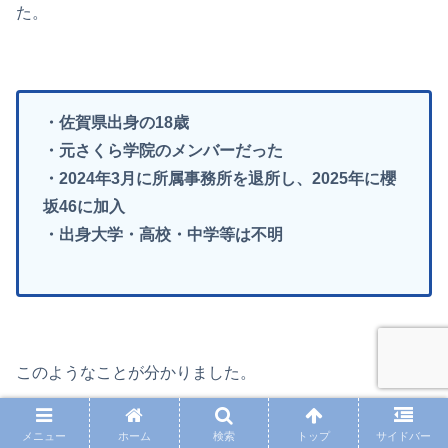
た。
・佐賀県出身の18歳
・元さくら学院のメンバーだった
・2024年3月に所属事務所を退所し、2025年に櫻
坂46に加入
・出身大学・高校・中学等は不明
このようなことが分かりました。
過去に芸能活動をしていたという【櫻坂4期生】佐藤愛桜
メニュー
ホーム
検索
トップ
サイドバー